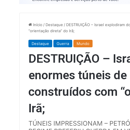
Início
/
Destaque
/
DESTRUIÇÃO – Israel explodiram d
“orientação direta” do Irã;
Destaque
Guerra
Mundo
DESTRUIÇÃO – Isra
enormes túneis de
construídos com “o
Irã;
TÚNEIS IMPRESSIONAM – PETRÓ