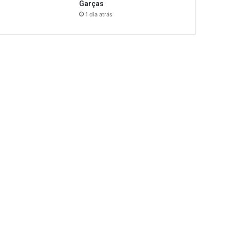
Garças
1 dia atrás