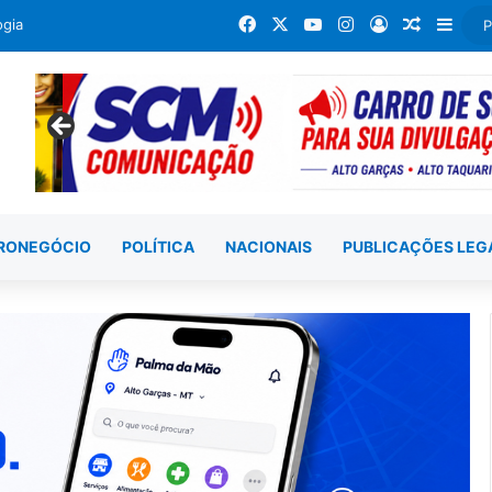
Facebook
X
YouTube
Instagram
Entrar
Artigo a
Barr
ogia
RONEGÓCIO
POLÍTICA
NACIONAIS
PUBLICAÇÕES LEG