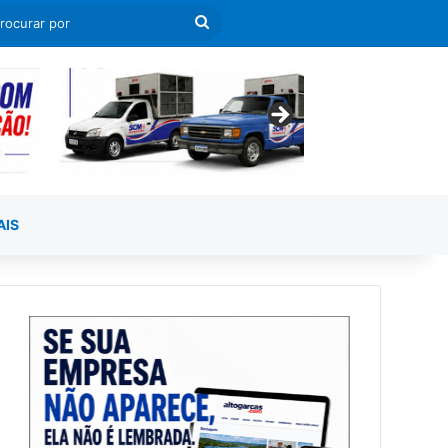
leatório
a Lateral
Procurar
por
AIS