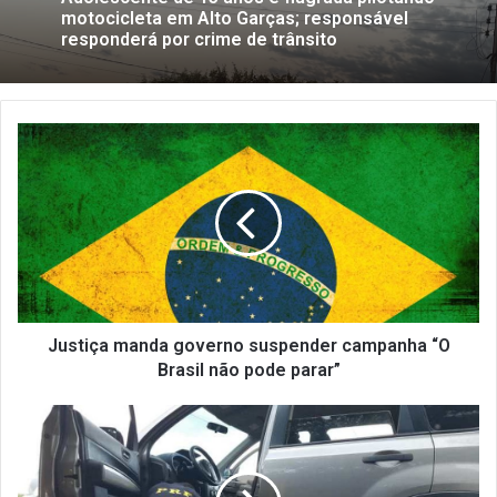
Adolescente de 15 anos é flagrada pilotando
4 dias atrás
motocicleta em Alto Garças; responsável
responderá por crime de trânsito
Homem é conduzido à Polícia Militar após
ameaçar morador em Alto Garças
Justiça manda governo suspender campanha “O
Brasil não pode parar”