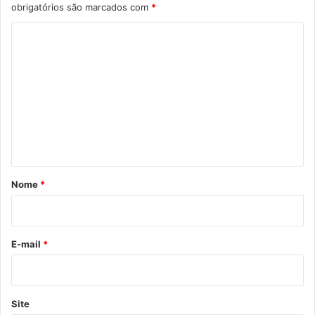
obrigatórios são marcados com
*
C
o
m
e
n
t
á
r
Nome
*
i
o
*
E-mail
*
Site