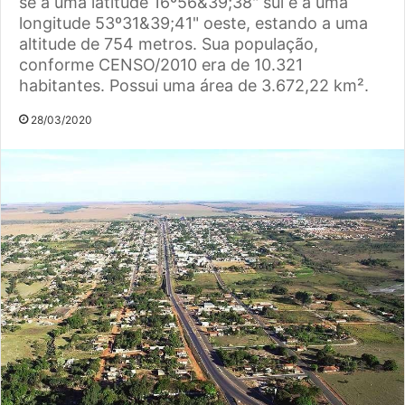
se a uma latitude 16º56&39;38" sul e a uma
longitude 53º31&39;41" oeste, estando a uma
altitude de 754 metros. Sua população,
conforme CENSO/2010 era de 10.321
habitantes. Possui uma área de 3.672,22 km².
28/03/2020