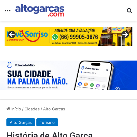
Menu
Pr
Início
/
Cidades
/
Alto Garças
Alto Garças
Turismo
História de Alto Garça