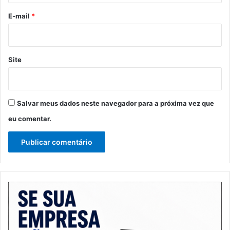
o
*
E-mail
*
Site
Salvar meus dados neste navegador para a próxima vez que
eu comentar.