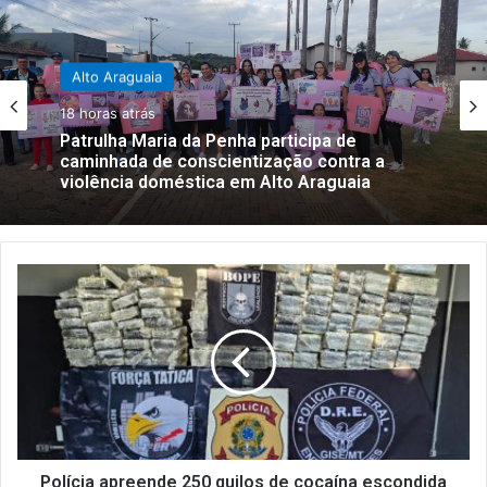
Alto Araguaia
Destaque
18 horas atrás
19 horas atrás
Patrulha Maria da Penha participa de
caminhada de conscientização contra a
violência doméstica em Alto Araguaia
Mesmo aliado a Pivetta e Mauro, Podemos
libera filiados para apoiar Wellington e
Janaina
Polícia apreende 250 quilos de cocaína escondida