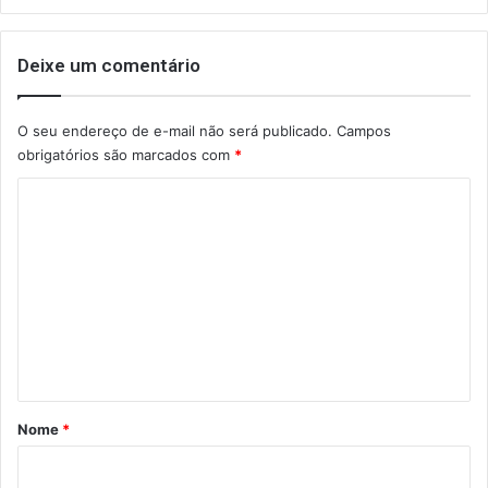
Deixe um comentário
O seu endereço de e-mail não será publicado.
Campos
obrigatórios são marcados com
*
C
o
m
e
n
t
á
r
Nome
*
i