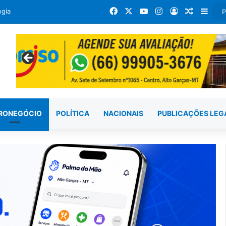
Facebook
X
YouTube
Instagram
Entrar
Artigo a
Barr
ogia
RONEGÓCIO
POLÍTICA
NACIONAIS
PUBLICAÇÕES LEG