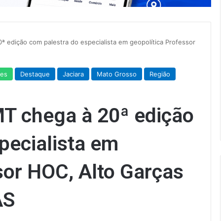
ª edição com palestra do especialista em geopolítica Professor
des
Destaque
Jaciara
Mato Grosso
Região
MT chega à 20ª edição
pecialista em
sor HOC, Alto Garças
AS