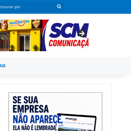
leatório
a Lateral
Procurar
por
AIS