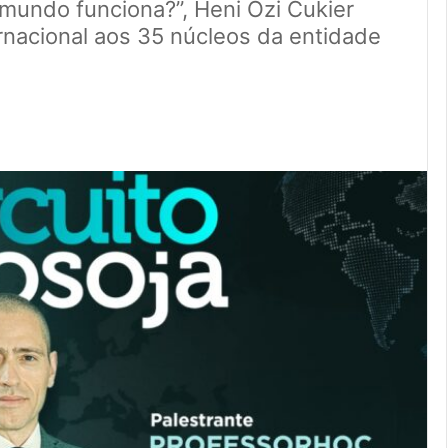
mundo funciona?”, Heni Ozi Cukier
ernacional aos 35 núcleos da entidade