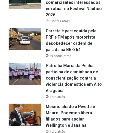
comerciantes interessados
em atuar no Festival Náutico
2026
3 horas atrás
Carreta é perseguida pela
PRF e PM após motorista
desobedecer ordem de
parada na BR-364
18 horas atrás
Patrulha Maria da Penha
participa de caminhada de
conscientização contra a
violência doméstica em Alto
Araguaia
1 dia atrás
Mesmo aliado a Pivetta e
Mauro, Podemos libera
filiados para apoiar
Wellington e Janaina
1 dia atrás