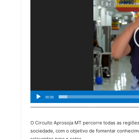
00:00
—————————————–——————————
O Circuito Aprosoja MT percorre todas as regiõ
sociedade, com o objetivo de fomentar conhecime
relevantes para o setor.