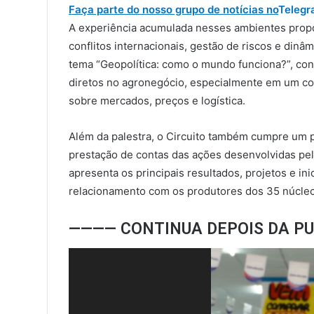
Faça parte do nosso grupo de notícias no
Telegr
A experiência acumulada nesses ambientes propo
conflitos internacionais, gestão de riscos e dinâm
tema “Geopolítica: como o mundo funciona?”, con
diretos no agronegócio, especialmente em um con
sobre mercados, preços e logística.
Além da palestra, o Circuito também cumpre um pa
prestação de contas das ações desenvolvidas pel
apresenta os principais resultados, projetos e ini
relacionamento com os produtores dos 35 núcleo
———— CONTINUA DEPOIS DA P
Tocador
de
vídeo