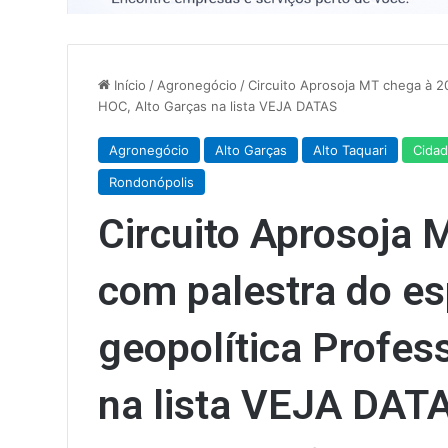
Início
/
Agronegócio
/
Circuito Aprosoja MT chega à 20
HOC, Alto Garças na lista VEJA DATAS
Agronegócio
Alto Garças
Alto Taquari
Cida
Rondonópolis
Circuito Aprosoja 
com palestra do es
geopolítica Profes
na lista VEJA DAT