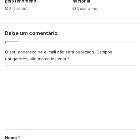
pelo fenômeno
nacional
3 dias atrás
3 dias atrás
Deixe um comentário
O seu endereço de e-mail não será publicado.
Campos
obrigatórios são marcados com
*
C
o
m
e
n
t
á
r
Nome
*