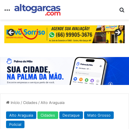
Menu
Pr
Início
/
Cidades
/
Alto Araguaia
Alto Araguaia
Cidades
Destaque
Mato Grosso
Policial