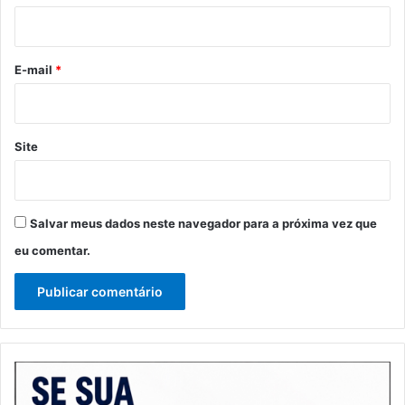
i
o
*
E-mail
*
Site
Salvar meus dados neste navegador para a próxima vez que
eu comentar.