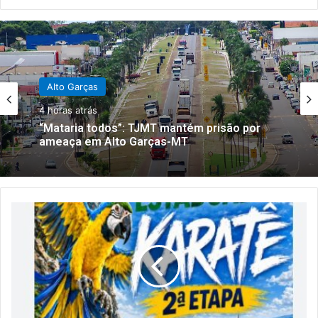
Alto Garças
Alto Araguaia
4 horas atrás
16 horas atrás
“Mataria todos”: TJMT mantém prisão por
ameaça em Alto Garças-MT
Prefeitura de Alto Araguaia abre seleção
para comerciantes interessados em atuar
no Festival Náutico 2026